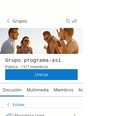
Grupos
Grupo programa-asi
Público
·
1377 miembros
Unirse
Discusión
Multimedia
Miembros
Acerca de
Volver
Theodore Long