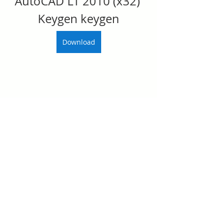
AutoCAD LT 2010 (x32) 
Keygen keygen
Download
0
0
Write a comment...
Acerca de
¡Te damos la bienvenida al grupo!
Puedes conectarte con otro
...
Leer más