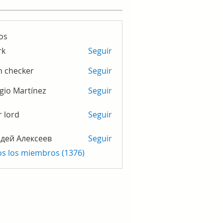
os
rk
Seguir
m checker
Seguir
gio Martínez
Seguir
r lord
Seguir
дей Алексеев
Seguir
os los miembros (1376)