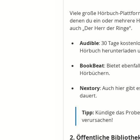
Viele große Hörbuch-Plattform
denen du ein oder mehrere Hö
auch „Der Herr der Ringe“.
Audible
: 30 Tage kostenlo
Hörbuch herunterladen 
BookBeat
: Bietet ebenfa
Hörbüchern.
Nextory
: Auch hier gibt e
dauert.
Tipp:
 Kündige das Probea
verursachen!
2. Öffentliche Bibliothe