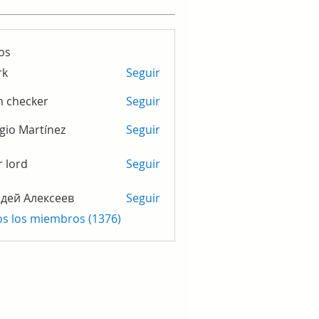
os
rk
Seguir
m checker
Seguir
gio Martínez
Seguir
r lord
Seguir
дей Алексеев
Seguir
os los miembros (1376)