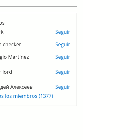
os
rk
Seguir
m checker
Seguir
gio Martínez
Seguir
r lord
Seguir
дей Алексеев
Seguir
os los miembros (1377)