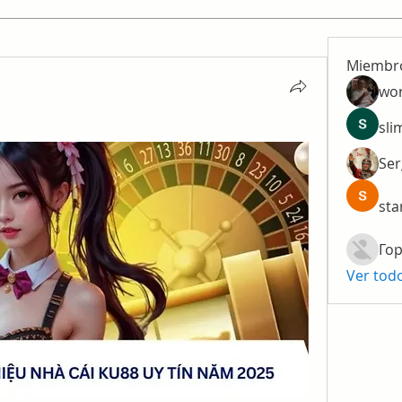
Miembr
wo
sli
Ser
sta
Гор
Ver tod