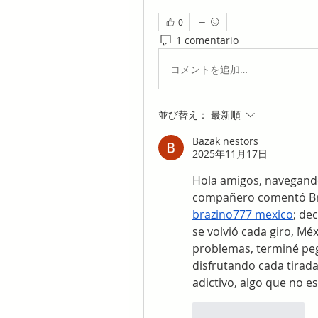
0
1 comentario
コメントを追加…
並び替え：
最新順
Bazak nestors
2025年11月17日
Hola amigos, navegand
brazino777 mexico
; de
se volvió cada giro, Mé
problemas, terminé peg
disfrutando cada tirada
adictivo, algo que no e
いいね！
返信