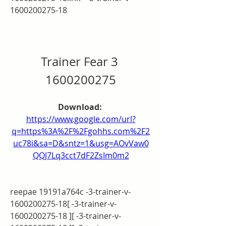
1600200275-18
Trainer Fear 3 
1600200275
Download: 
https://www.google.com/url?
q=https%3A%2F%2Fgohhs.com%2F2
uc78i&sa=D&sntz=1&usg=AOvVaw0
QQJ7Lq3cct7dF2ZsIm0m2
reepae 19191a764c -3-trainer-v-
1600200275-18[ -3-trainer-v-
1600200275-18 ][ -3-trainer-v-