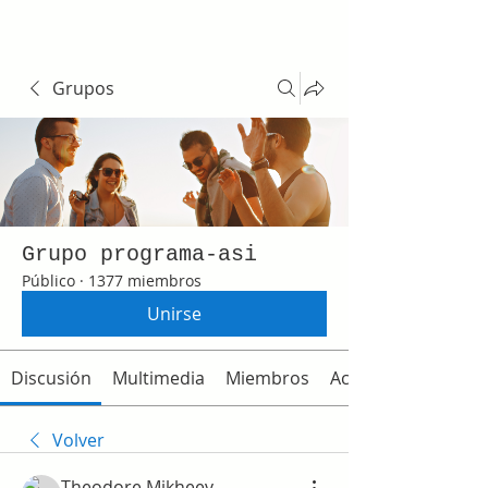
Grupos
Grupo programa-asi
Público
·
1377 miembros
Unirse
Discusión
Multimedia
Miembros
Acerca de
Volver
Theodore Mikheev