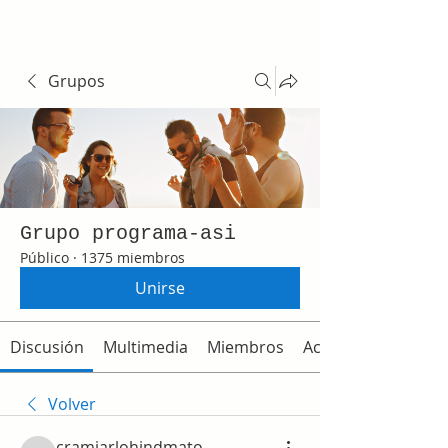
Grupos
Grupo programa-asi
Público
·
1375 miembros
Unirse
Discusión
Multimedia
Miembros
Acerca de
Volver
cramjarlohindmato