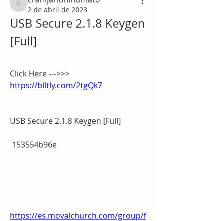
cramjarlohindmato
2 de abril de 2023
USB Secure 2.1.8 Keygen 
[Full]
Click Here --->>> 
https://blltly.com/2tgQk7
USB Secure 2.1.8 Keygen [Full]
 153554b96e
https://es.movalchurch.com/group/f