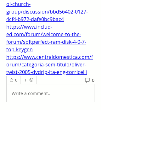
ol-church-
group/discussion/bbd56402-0127-
4cf4-b972-dafe0bc9bac4
https://www.includ-
ed.com/forum/welcome-to-the-
forum/softperfect-ram-disk-4-0-7-
top-keygen
https://www.centraldomestica.com/f
orum/categoria-sem-titulo/oliver-
twist-2005-dvdrip-ita-eng-torricelli
0
0
Write a comment...
Acerca de
¡Te damos la bienvenida al grupo!
Puedes conectarte con otro
...