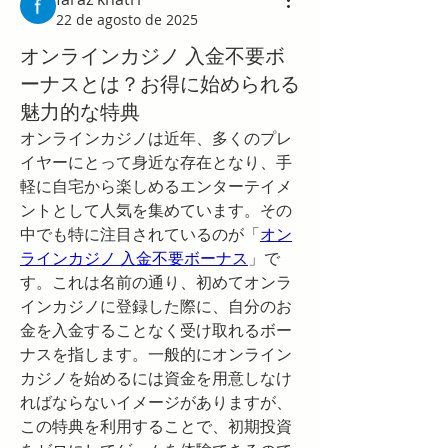
22 de agosto de 2025
オンラインカジノ 入金不要ボ
ーナスとは？お得に始められる
魅力的な特典
オンラインカジノは近年、多くのプレ
イヤーにとって身近な存在となり、手
軽に自宅から楽しめるエンターテイメ
ントとして人気を集めています。その
中でも特に注目されているのが「
オン
ラインカジノ 入金不要ボーナス
」で
す。これは名前の通り、初めてオンラ
インカジノに登録した際に、自分のお
金を入金することなく受け取れるボー
ナスを指します。一般的にオンライン
カジノを始めるには資金を用意しなけ
ればならないイメージがありますが、
この特典を利用することで、初期投資