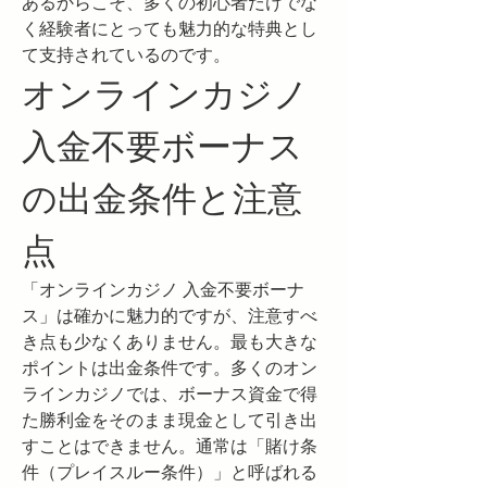
あるからこそ、多くの初心者だけでな
く経験者にとっても魅力的な特典とし
て支持されているのです。
オンラインカジノ 
入金不要ボーナス
の出金条件と注意
点
「オンラインカジノ 入金不要ボーナ
ス」は確かに魅力的ですが、注意すべ
き点も少なくありません。最も大きな
ポイントは出金条件です。多くのオン
ラインカジノでは、ボーナス資金で得
た勝利金をそのまま現金として引き出
すことはできません。通常は「賭け条
件（プレイスルー条件）」と呼ばれる