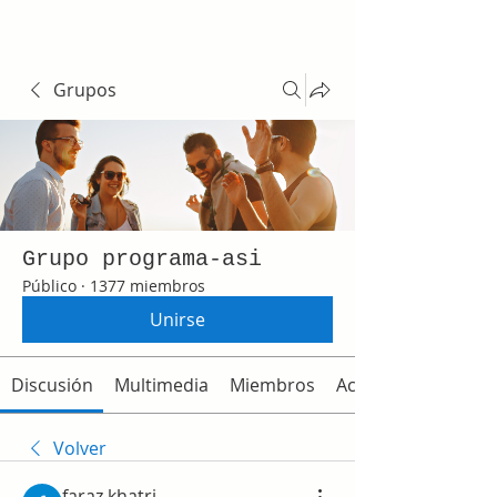
Grupos
Grupo programa-asi
Público
·
1377 miembros
Unirse
Discusión
Multimedia
Miembros
Acerca de
Volver
faraz khatri