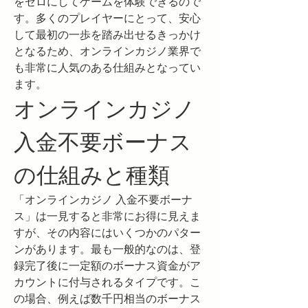
をゼロにしてゲームを体験できるので
す。多くのプレイヤーにとって、安心
して最初の一歩を踏み出せるきっかけ
となるため、オンラインカジノ業界で
も非常に人気のある仕組みとなってい
ます。
オンラインカジノ 
入金不要ボーナス
の仕組みと種類
「オンラインカジノ 入金不要ボーナ
ス」は一見すると非常にお得に見えま
すが、その内容にはいくつかのパター
ンがあります。最も一般的なのは、登
録完了後に一定額のボーナス資金がア
カウントに付与されるタイプです。こ
の場合、例えば数千円相当のボーナス