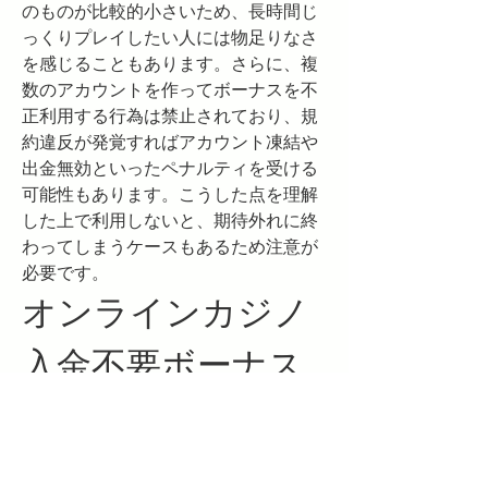
のものが比較的小さいため、長時間じ
っくりプレイしたい人には物足りなさ
を感じることもあります。さらに、複
数のアカウントを作ってボーナスを不
正利用する行為は禁止されており、規
約違反が発覚すればアカウント凍結や
出金無効といったペナルティを受ける
可能性もあります。こうした点を理解
した上で利用しないと、期待外れに終
わってしまうケースもあるため注意が
必要です。
オンラインカジノ 
入金不要ボーナス
を最大限に活用す
るコツ