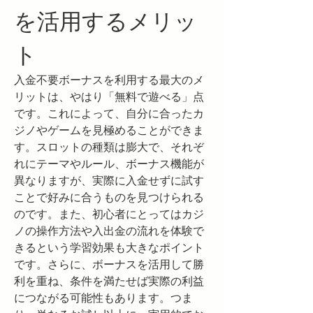
を活用するメリッ
ト
入金不要ボーナスを利用する最大のメ
リットは、やはり「無料で遊べる」点
です。これによって、自分に合ったカ
ジノやゲームを見極めることができま
す。スロットの種類は膨大で、それぞ
れにテーマやルール、ボーナス機能が
異なりますが、実際に入金せずに試す
ことで好みに合うものを見つけられる
のです。また、初心者にとってはカジ
ノの操作方法や入出金の流れを体験で
きるという学習効果も大きなポイント
です。さらに、ボーナスを活用して勝
利を重ね、条件を満たせば実際の利益
につながる可能性もあります。つま