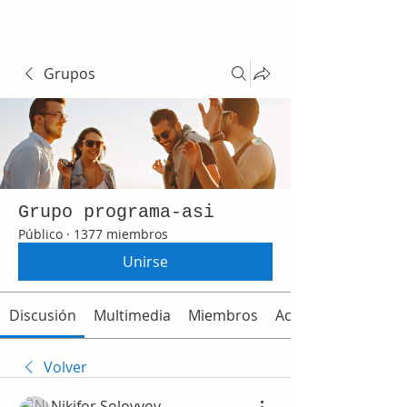
Grupos
Grupo programa-asi
Público
·
1377 miembros
Unirse
Discusión
Multimedia
Miembros
Acerca de
Volver
Nikifor Solovyov