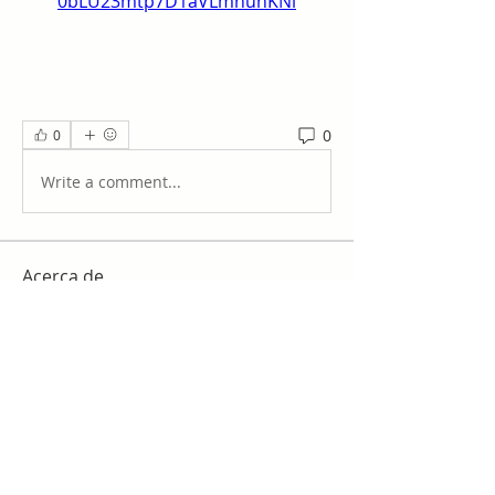
0bLU23mtp7D1aVLmhunKNl
0
0
Write a comment...
Acerca de
¡Te damos la bienvenida al grupo!
Puedes conectarte con otro
...
Leer más
Miembros
work
Seguir
slim checker
Seguir