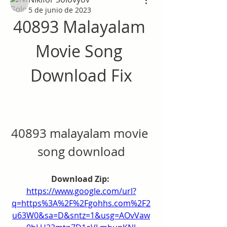
5 de junio de 2023
40893 Malayalam 
Movie Song 
Download Fix
40893 malayalam movie 
song download
Download Zip: 
https://www.google.com/url?
q=https%3A%2F%2Fgohhs.com%2F2
u63W0&sa=D&sntz=1&usg=AOvVaw