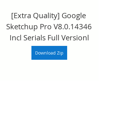
[Extra Quality] Google 
Sketchup Pro V8.0.14346 
Incl Serials Full Versionl
Download Zip
0
0
Write a comment...
Acerca de