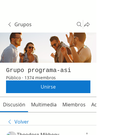
Grupos
Grupo programa-asi
Público
·
1374 miembros
Unirse
Discusión
Multimedia
Miembros
Acerca de
Volver
Theodore Mikheev