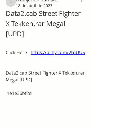
cramjarlohindmato
18 de abril de 2023
Data2.cab Street Fighter 
X Tekken.rar Megal 
[UPD]
Click Here - 
https://blltly.com/2tpUUS
Data2.cab Street Fighter X Tekken.rar 
Megal [UPD]
 1e1e36bf2d