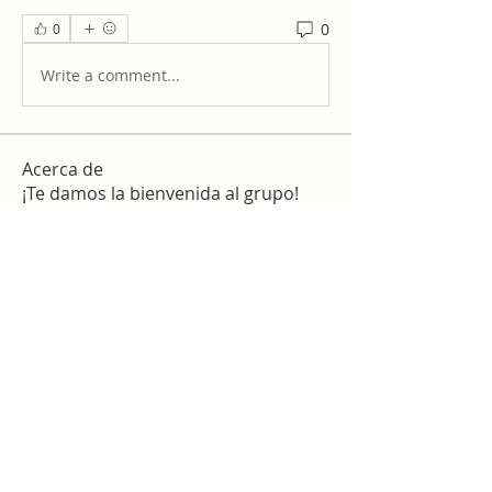
0
0
Write a comment...
Acerca de
¡Te damos la bienvenida al grupo!
Puedes conectarte con otro
...
Leer más
Miembros
work
Seguir
slim checker
Seguir
Sergio Martínez
Seguir
star lord
Seguir