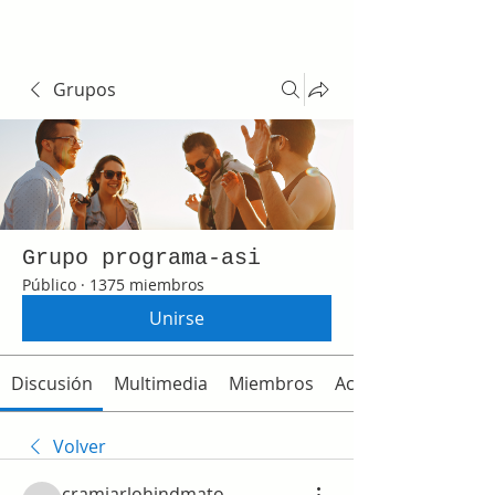
Grupos
Grupo programa-asi
Público
·
1375 miembros
Unirse
Discusión
Multimedia
Miembros
Acerca de
Volver
cramjarlohindmato