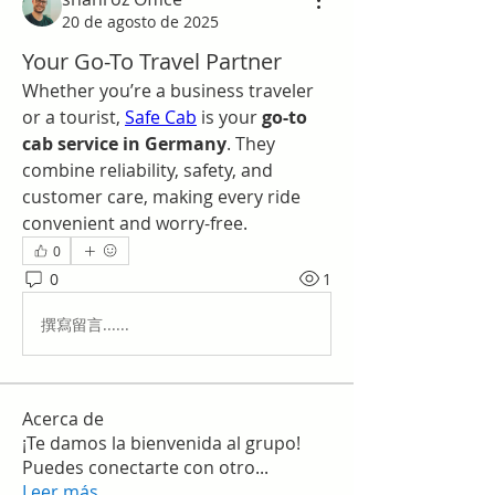
20 de agosto de 2025
Your Go-To Travel Partner
Whether you’re a business traveler 
or a tourist, 
Safe Cab
 is your 
go-to 
cab service in Germany
. They 
combine reliability, safety, and 
customer care, making every ride 
convenient and worry-free.
0
0
1
撰寫留言......
Acerca de
¡Te damos la bienvenida al grupo!
Puedes conectarte con otro
...
Leer más