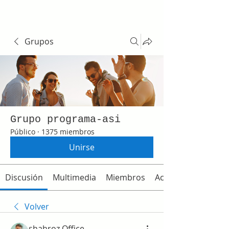
Grupos
Grupo programa-asi
Público
·
1375 miembros
Unirse
Discusión
Multimedia
Miembros
Acerca de
Volver
shahroz Office