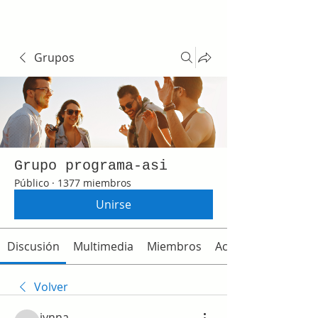
Grupos
Grupo programa-asi
Público
·
1377 miembros
Unirse
Discusión
Multimedia
Miembros
Acerca de
Volver
jynna