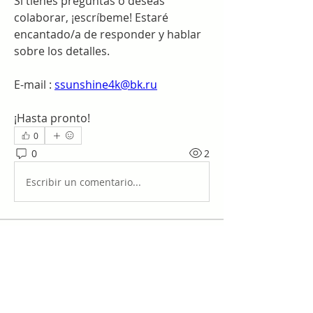
Si tienes preguntas o deseas 
colaborar, ¡escríbeme! Estaré 
encantado/a de responder y hablar 
sobre los detalles.
E-mail : 
ssunshine4k@bk.ru
¡Hasta pronto!
0
0
2
Escribir un comentario...
Acerca de
¡Te damos la bienvenida al grupo!
Puedes conectarte con otro
...
Leer más