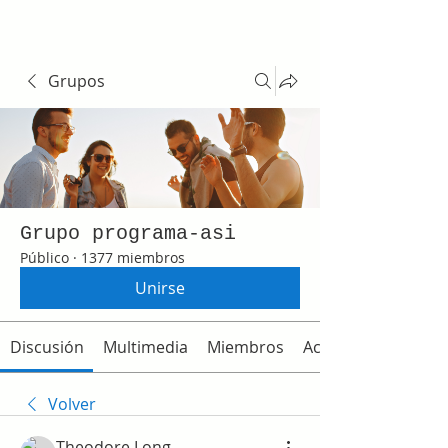
Grupos
Grupo programa-asi
Público
·
1377 miembros
Unirse
Discusión
Multimedia
Miembros
Acerca de
Volver
Theodore Long