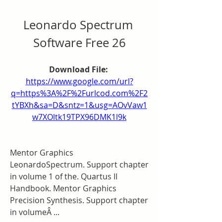
Leonardo Spectrum 
Software Free 26
Download File: 
https://www.google.com/url?
q=https%3A%2F%2Furlcod.com%2F2
tYBXh&sa=D&sntz=1&usg=AOvVaw1
w7XOltk19TPX96DMK1l9k
Mentor Graphics 
LeonardoSpectrum. Support chapter 
in volume 1 of the. Quartus II 
Handbook. Mentor Graphics 
Precision Synthesis. Support chapter 
in volumeÂ ... 