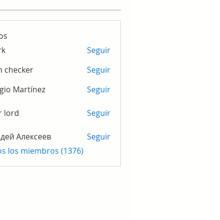
os
rk
Seguir
m checker
Seguir
gio Martínez
Seguir
r lord
Seguir
дей Алексеев
Seguir
os los miembros (1376)