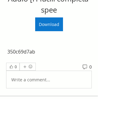
spee
Download
 350c69d7ab
0
0
Write a comment...
Acerca de
¡Te damos la bienvenida al grupo!
Puedes conectarte con otro
...
Leer más