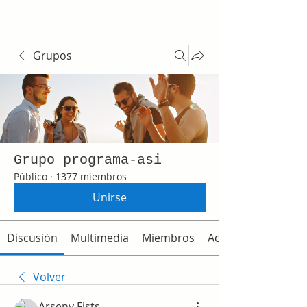
Grupos
Grupo programa-asi
Público
·
1377 miembros
Unirse
Discusión
Multimedia
Miembros
Acerca de
Volver
Arseny Fists