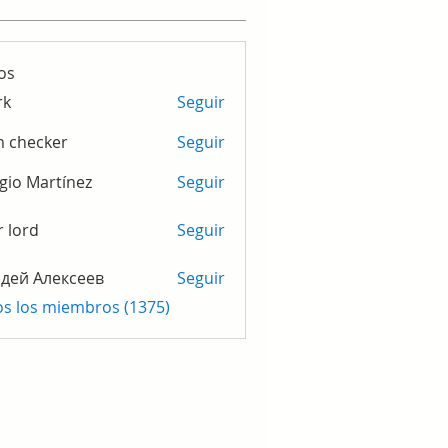
os
rk
Seguir
m checker
Seguir
gio Martínez
Seguir
r lord
Seguir
дей Алексеев
Seguir
os los miembros (1375)