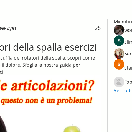
Miembr
мендует
wo
ендует
sli
ori della spalla esercizi
Ser
a cuffia dei rotatori della spalla: scopri come 
 il dolore. Sfoglia la nostra guida per 
sta
ci.
Гор
Ver tod