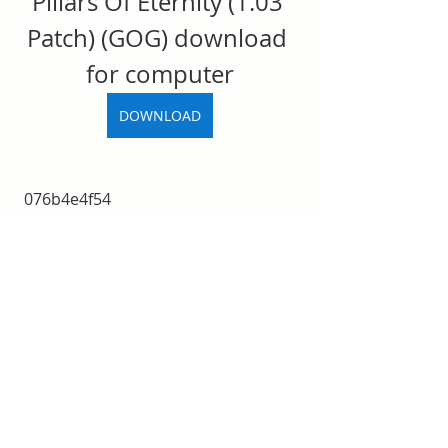
Pillars Of Eternity (1.03 
Patch) (GOG) download 
for computer
DOWNLOAD
 076b4e4f54
0
0
Rédigez un commentaire...
Acerca de
¡Te damos la bienvenida al grupo!
Puedes conectarte con otro
...
Leer más