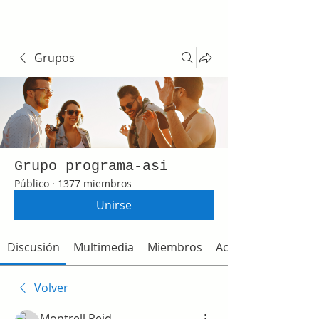
Grupos
Grupo programa-asi
Público
·
1377 miembros
Unirse
Discusión
Multimedia
Miembros
Acerca de
Volver
Montrell Reid