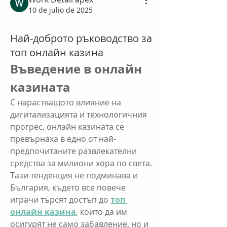
10 de julio de 2025
Най-доброто ръководство за
топ онлайн казина
Въведение в онлайн 
казината
С нарастващото влияние на 
дигитализацията и технологичния 
прогрес, онлайн казината се 
превърнаха в едно от най-
предпочитаните развлекателни 
средства за милиони хора по света. 
Тази тенденция не подминава и 
България, където все повече 
играчи търсят достъп до 
топ 
онлайн казина
, които да им 
осигурят не само забавление, но и 