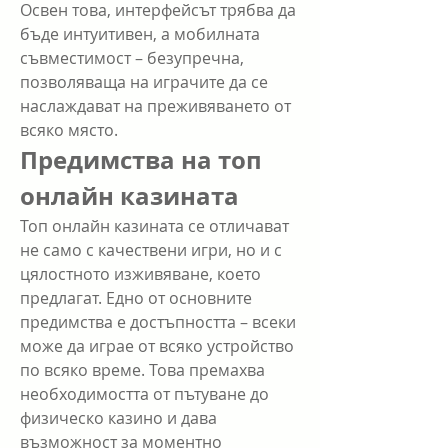
Освен това, интерфейсът трябва да 
бъде интуитивен, а мобилната 
съвместимост – безупречна, 
позволяваща на играчите да се 
наслаждават на преживяването от 
всяко място.
Предимства на топ 
онлайн казината
Топ онлайн казината се отличават 
не само с качествени игри, но и с 
цялостното изживяване, което 
предлагат. Едно от основните 
предимства е достъпността – всеки 
може да играе от всяко устройство 
по всяко време. Това премахва 
необходимостта от пътуване до 
физическо казино и дава 
възможност за моментно 