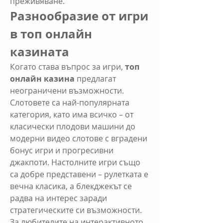
преживяване.
Разнообразие от игри 
в топ онлайн 
казината
Когато става въпрос за игри, 
топ 
онлайн казина
 предлагат 
неограничени възможности. 
Слотовете са най-популярната 
категория, като има всичко – от 
класически плодови машини до 
модерни видео слотове с вградени 
бонус игри и прогресивни 
джакпоти. Настолните игри също 
са добре представени – рулетката е 
вечна класика, а блекджекът се 
радва на интерес заради 
стратегическите си възможности. 
За любителите на интерактивното 