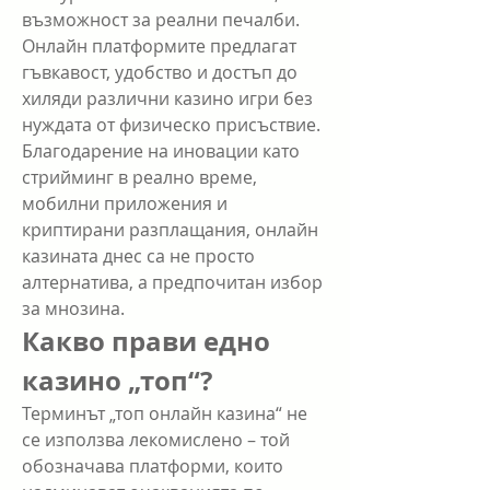
възможност за реални печалби. 
Онлайн платформите предлагат 
гъвкавост, удобство и достъп до 
хиляди различни казино игри без 
нуждата от физическо присъствие. 
Благодарение на иновации като 
стрийминг в реално време, 
мобилни приложения и 
криптирани разплащания, онлайн 
казината днес са не просто 
алтернатива, а предпочитан избор 
за мнозина.
Какво прави едно 
казино „топ“?
Терминът „топ онлайн казина“ не 
се използва лекомислено – той 
обозначава платформи, които 