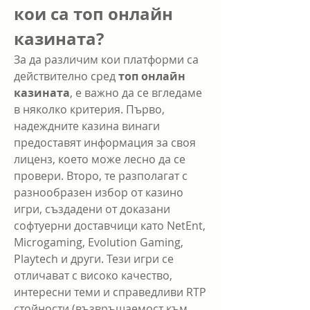
кои са топ онлайн 
казината?
За да различим кои платформи са 
действително сред 
топ онлайн 
казината
, е важно да се вгледаме 
в няколко критерия. Първо, 
надеждните казина винаги 
предоставят информация за своя 
лиценз, което може лесно да се 
провери. Второ, те разполагат с 
разнообразен избор от казино 
игри, създадени от доказани 
софтуерни доставчици като NetEnt, 
Microgaming, Evolution Gaming, 
Playtech и други. Тези игри се 
отличават с високо качество, 
интересни теми и справедливи RTP 
стойности (възвръщаемост към 