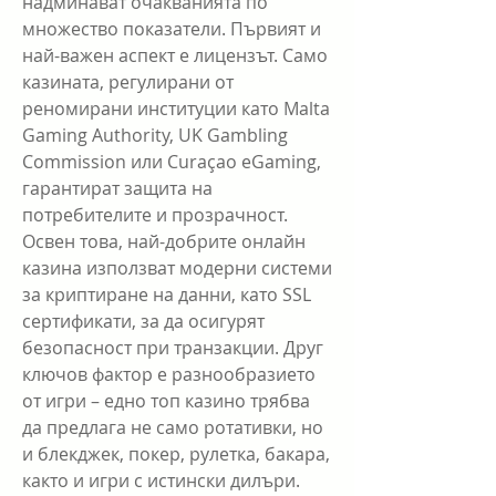
надминават очакванията по 
множество показатели. Първият и 
най-важен аспект е лицензът. Само 
казината, регулирани от 
реномирани институции като Malta 
Gaming Authority, UK Gambling 
Commission или Curaçao eGaming, 
гарантират защита на 
потребителите и прозрачност. 
Освен това, най-добрите онлайн 
казина използват модерни системи 
за криптиране на данни, като SSL 
сертификати, за да осигурят 
безопасност при транзакции. Друг 
ключов фактор е разнообразието 
от игри – едно топ казино трябва 
да предлага не само ротативки, но 
и блекджек, покер, рулетка, бакара, 
както и игри с истински дилъри. 