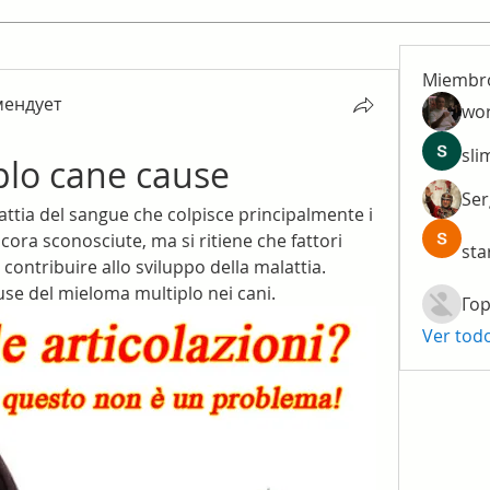
Miembr
мендует
wo
ендует
sli
plo cane cause
Ser
ttia del sangue che colpisce principalmente i 
cora sconosciute, ma si ritiene che fattori 
sta
contribuire allo sviluppo della malattia. 
ause del mieloma multiplo nei cani.
Гор
Ver tod