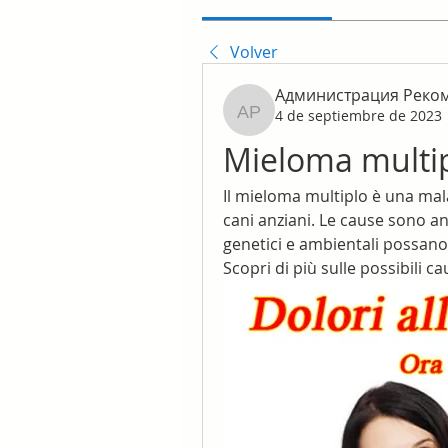
Volver
Администрация Реко
4 de septiembre de 2023
Администрация Реком
Mieloma multi
Il mieloma multiplo è una mala
cani anziani. Le cause sono an
genetici e ambientali possano 
Scopri di più sulle possibili c