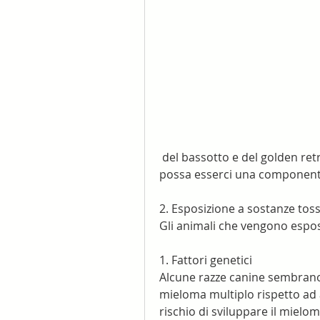
 del bassotto e del golden retriever. Questa predisposizione fa pensare che 
possa esserci una componente 
2. Esposizione a sostanze tos
Gli animali che vengono espost
1. Fattori genetici
Alcune razze canine sembrano 
mieloma multiplo rispetto ad a
rischio di sviluppare il mielom