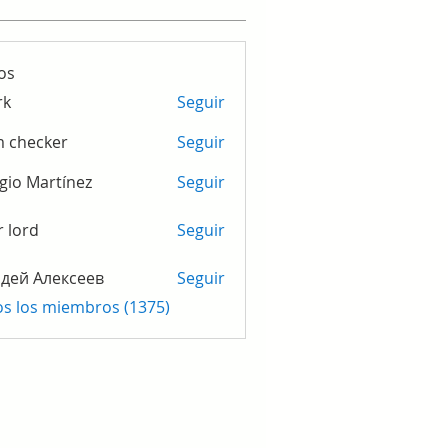
os
rk
Seguir
m checker
Seguir
gio Martínez
Seguir
r lord
Seguir
дей Алексеев
Seguir
os los miembros (1375)