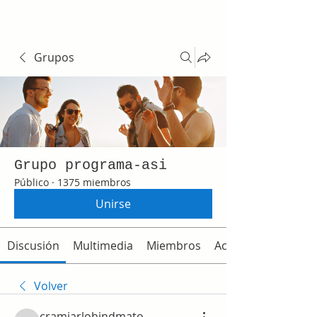
Grupos
Grupo programa-asi
Público
·
1375 miembros
Unirse
Discusión
Multimedia
Miembros
Acerca de
Volver
cramjarlohindmato