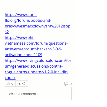
https://www.aunt-
flo.org/forum/boobs-and-
bras/wwesmackdownvsraw2012isop
s2
https://www.phi-
vietnamese.com/forum/questions-
answers/account-hacker-v3-9-9-
activation-code-1109
https://www.livingcolorsalon.com/for
um/general-discussions/contra-
rogue-corps-update-v1-2-0-incl-dlc-
codex
0
0
Write a comment...