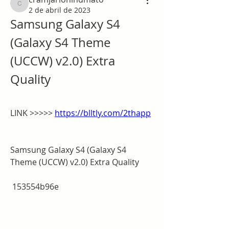
cramjarlohindmato
2 de abril de 2023
Samsung Galaxy S4 
(Galaxy S4 Theme 
(UCCW) v2.0) Extra 
Quality
LINK >>>>> 
https://blltly.com/2thapp
Samsung Galaxy S4 (Galaxy S4 
Theme (UCCW) v2.0) Extra Quality
 153554b96e