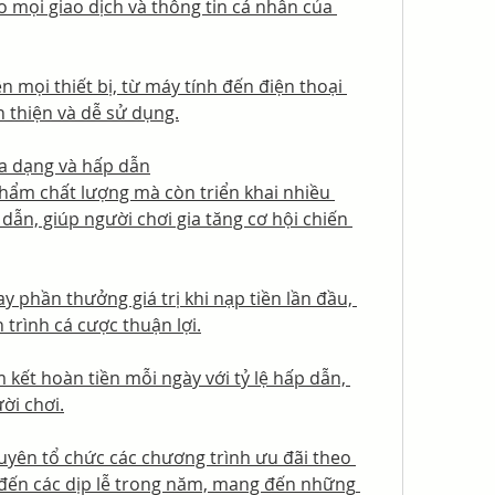
 mọi giao dịch và thông tin cá nhân của 
n mọi thiết bị, từ máy tính đến điện thoại 
n thiện và dễ sử dụng.
a dạng và hấp dẫn
hẩm chất lượng mà còn triển khai nhiều 
ẫn, giúp người chơi gia tăng cơ hội chiến 
phần thưởng giá trị khi nạp tiền lần đầu, 
 trình cá cược thuận lợi.
kết hoàn tiền mỗi ngày với tỷ lệ hấp dẫn, 
ời chơi.
uyên tổ chức các chương trình ưu đãi theo 
 đến các dịp lễ trong năm, mang đến những 