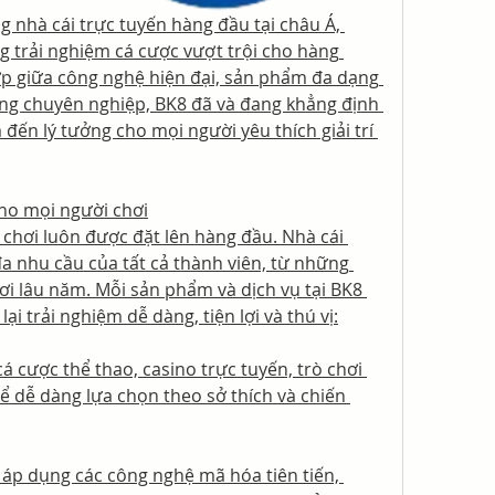
 nhà cái trực tuyến hàng đầu tại châu Á, 
trải nghiệm cá cược vượt trội cho hàng 
hợp giữa công nghệ hiện đại, sản phẩm đa dạng 
ng chuyên nghiệp, BK8 đã và đang khẳng định 
đến lý tưởng cho mọi người yêu thích giải trí 
cho mọi người chơi
 chơi luôn được đặt lên hàng đầu. Nhà cái 
đa nhu cầu của tất cả thành viên, từ những 
ơi lâu năm. Mỗi sản phẩm và dịch vụ tại BK8 
i trải nghiệm dễ dàng, tiện lợi và thú vị:
cược thể thao, casino trực tuyến, trò chơi 
hể dễ dàng lựa chọn theo sở thích và chiến 
áp dụng các công nghệ mã hóa tiên tiến, 