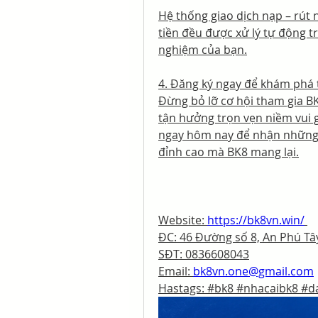
Hệ thống giao dịch nạp – rút n
tiền đều được xử lý tự động t
nghiệm của bạn.
4. Đăng ký ngay để khám phá t
Đừng bỏ lỡ cơ hội tham gia BK
tận hưởng trọn vẹn niềm vui gi
ngay hôm nay để nhận những 
đỉnh cao mà BK8 mang lại.
Website: 
https://bk8vn.win/
ĐC: 46 Đường số 8, An Phú Tâ
SĐT: 0836608043
Email: 
bk8vn.one@gmail.com
Hastags: #bk8 #nhacaibk8 