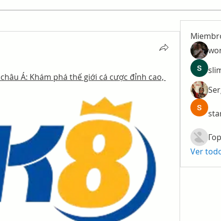
Miembr
wo
sli
 châu Á: Khám phá thế giới cá cược đỉnh cao, 
Ser
sta
Гор
Ver tod