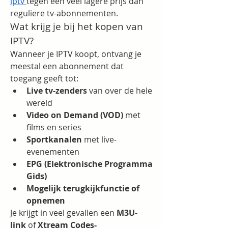
iptv
tegen een veel lagere prijs dan 
reguliere tv-abonnementen.
Wat krijg je bij het kopen van 
IPTV?
Wanneer je IPTV koopt, ontvang je 
meestal een abonnement dat 
toegang geeft tot:
Live tv-zenders
 van over de hele 
wereld
Video on Demand (VOD)
 met 
films en series
Sportkanalen
 met live-
evenementen
EPG (Elektronische Programma 
Gids)
Mogelijk terugkijkfunctie of 
opnemen
Je krijgt in veel gevallen een 
M3U-
link
 of 
Xtream Codes-