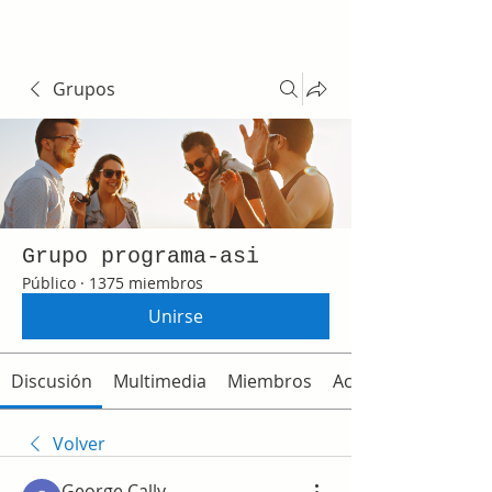
Grupos
Grupo programa-asi
Público
·
1375 miembros
Unirse
Discusión
Multimedia
Miembros
Acerca de
Volver
George Cally