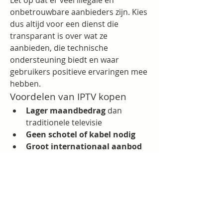
Let op dat er veel illegale en 
onbetrouwbare aanbieders zijn. Kies 
dus altijd voor een dienst die 
transparant is over wat ze 
aanbieden, die technische 
ondersteuning biedt en waar 
gebruikers positieve ervaringen mee 
hebben.
Voordelen van IPTV kopen
Lager maandbedrag
 dan 
traditionele televisie
Geen schotel of kabel nodig
Groot internationaal aanbod
Flexibel: op elk apparaat 
kijken, waar je ook bent
Veel content op aanvraag 
beschikbaar
Samenvatting
IPTV kopen is een uitstekende keuze 