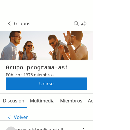
Grupos
Grupo programa-asi
Público
·
1376 miembros
Unirse
Discusión
Multimedia
Miembros
Acerca de
Volver
pregsolsboolicourtell