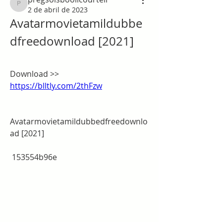
pregsolsboolicourtell
2 de abril de 2023
Avatarmovietamildubbe
dfreedownload [2021]
Download >> 
https://blltly.com/2thFzw
Avatarmovietamildubbedfreedownlo
ad [2021]
 153554b96e