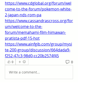
https://www.cdglobal.org/forum/wel
come-to-the-forum/pokemon-white-
2-japan-nds-rom-pa
https://www.cassandrascross.org/for
um/welcome-to-the-
forum/memahami-film-himawan-
pratista-pdf-15-hot
https://www.ainfgib.com/group/mysi
te-200-group/discussion/664dada9-
f252-47c3-98d0-cc20b2574f45
0
0
Write a comment...
Acerca de
¡Te damos la bienvenida al grupo!
Puedes conectarte con otro
...