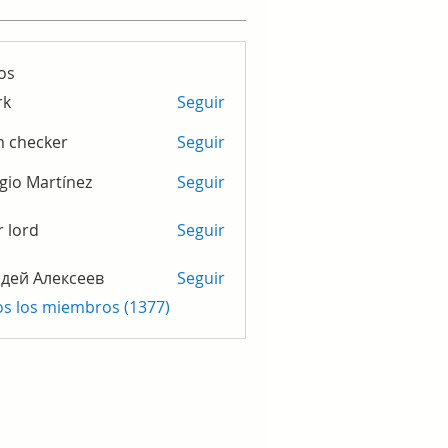
os
rk
Seguir
m checker
Seguir
gio Martínez
Seguir
r lord
Seguir
дей Алексеев
Seguir
os los miembros (1377)