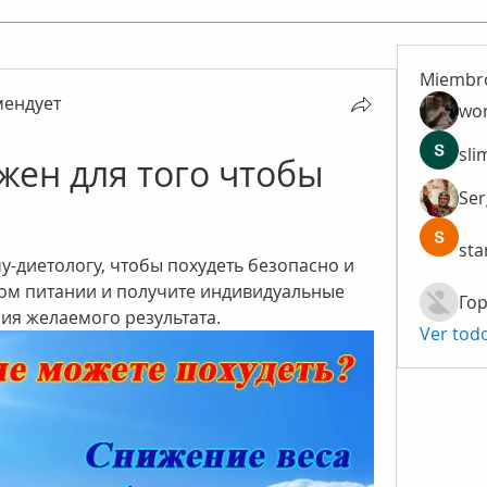
Miembr
мендует
wo
ендует
sli
жен для того чтобы 
Ser
sta
у-диетологу, чтобы похудеть безопасно и 
ом питании и получите индивидуальные 
Гор
ия желаемого результата.
Ver tod