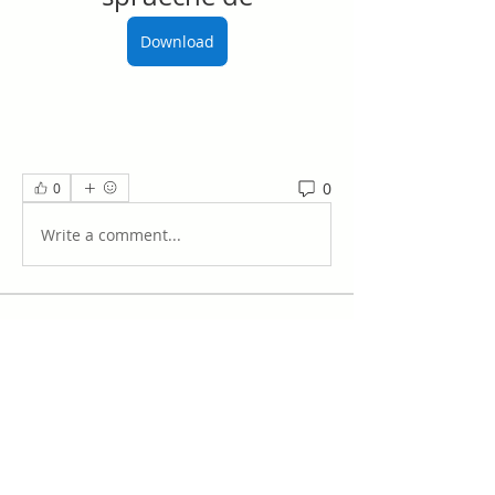
Download
0
0
Write a comment...
Acerca de
¡Te damos la bienvenida al grupo!
Puedes conectarte con otro
...
Leer más
Miembros