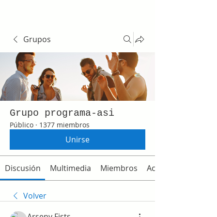
Grupos
Grupo programa-asi
Público
·
1377 miembros
Unirse
Discusión
Multimedia
Miembros
Acerca de
Volver
Arseny Fists