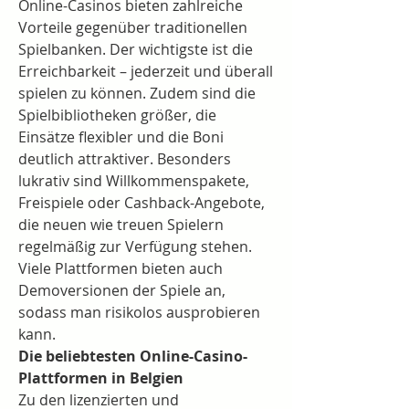
Online-Casinos bieten zahlreiche 
Vorteile gegenüber traditionellen 
Spielbanken. Der wichtigste ist die 
Erreichbarkeit – jederzeit und überall 
spielen zu können. Zudem sind die 
Spielbibliotheken größer, die 
Einsätze flexibler und die Boni 
deutlich attraktiver. Besonders 
lukrativ sind Willkommenspakete, 
Freispiele oder Cashback-Angebote, 
die neuen wie treuen Spielern 
regelmäßig zur Verfügung stehen. 
Viele Plattformen bieten auch 
Demoversionen der Spiele an, 
sodass man risikolos ausprobieren 
kann.
Die beliebtesten Online-Casino-
Plattformen in Belgien
Zu den lizenzierten und 