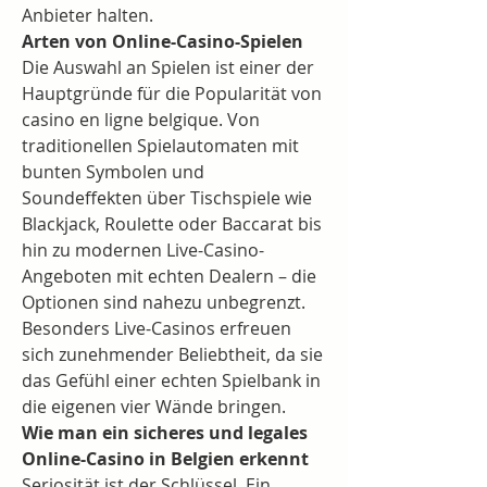
Anbieter halten.
Arten von Online-Casino-Spielen
Die Auswahl an Spielen ist einer der 
Hauptgründe für die Popularität von 
casino en ligne belgique. Von 
traditionellen Spielautomaten mit 
bunten Symbolen und 
Soundeffekten über Tischspiele wie 
Blackjack, Roulette oder Baccarat bis 
hin zu modernen Live-Casino-
Angeboten mit echten Dealern – die 
Optionen sind nahezu unbegrenzt. 
Besonders Live-Casinos erfreuen 
sich zunehmender Beliebtheit, da sie 
das Gefühl einer echten Spielbank in 
die eigenen vier Wände bringen.
Wie man ein sicheres und legales 
Online-Casino in Belgien erkennt
Seriosität ist der Schlüssel. Ein 