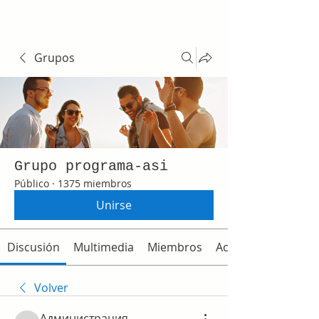
Grupos
Grupo programa-asi
Público
·
1375 miembros
Unirse
Discusión
Multimedia
Miembros
Acerca de
Volver
Администрация