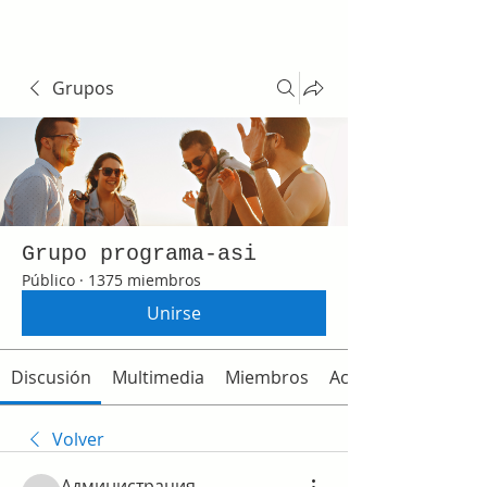
Grupos
Grupo programa-asi
Público
·
1375 miembros
Unirse
Discusión
Multimedia
Miembros
Acerca de
Volver
Администрация