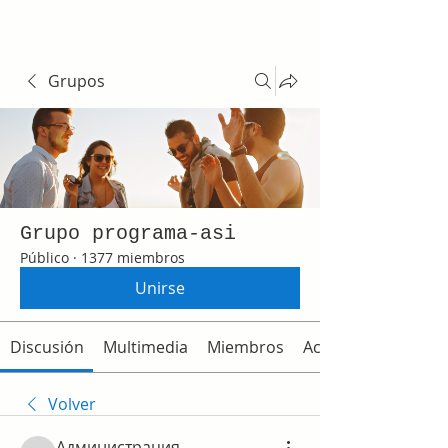
Grupos
Grupo programa-asi
Público
·
1377 miembros
Unirse
Discusión
Multimedia
Miembros
Acerca de
Volver
Администрация