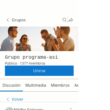
Grupos
Grupo programa-asi
Público
·
1377 miembros
Unirse
Discusión
Multimedia
Miembros
Acerca de
Volver
Nikifor Solovyov