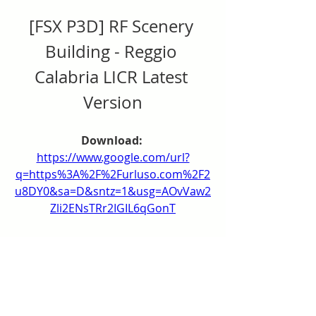
[FSX P3D] RF Scenery 
Building - Reggio 
Calabria LICR Latest 
Version
Download: 
https://www.google.com/url?
q=https%3A%2F%2Furluso.com%2F2
u8DY0&sa=D&sntz=1&usg=AOvVaw2
Zli2ENsTRr2IGIL6qGonT
0
0