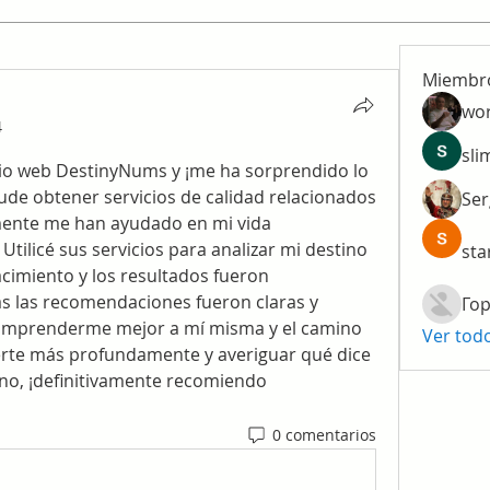
Miembr
wo
4
sli
tio web DestinyNums y ¡me ha sorprendido lo 
pude obtener servicios de calidad relacionados 
Ser
con la numerología que realmente me han ayudado en mi vida 
. Utilicé sus servicios para analizar mi destino 
sta
imiento y los resultados fueron 
s las recomendaciones fueron claras y 
Гор
comprenderme mejor a mí misma y el camino 
Ver tod
erte más profundamente y averiguar qué dice 
no, ¡definitivamente recomiendo 
0 comentarios