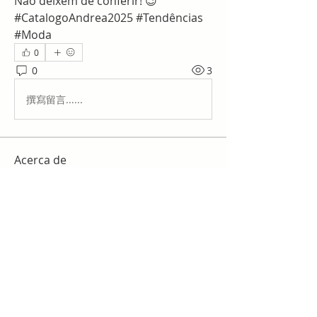
Não deixem de conferir! 😉 
#CatalogoAndrea2025 #Tendências 
#Moda
0
0
3
撰寫留言......
Acerca de
¡Te damos la bienvenida al grupo!
Puedes conectarte con otro
...
Leer más
Miembros
work
Seguir
slim checker
Seguir