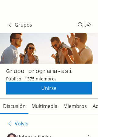
Grupos
Grupo programa-asi
Público
·
1375 miembros
Unirse
Discusión
Multimedia
Miembros
Acerca de
Volver
Rebecca Seyler