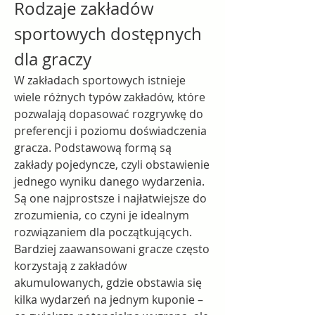
Rodzaje zakładów 
sportowych dostępnych 
dla graczy
W zakładach sportowych istnieje 
wiele różnych typów zakładów, które 
pozwalają dopasować rozgrywkę do 
preferencji i poziomu doświadczenia 
gracza. Podstawową formą są 
zakłady pojedyncze, czyli obstawienie 
jednego wyniku danego wydarzenia. 
Są one najprostsze i najłatwiejsze do 
zrozumienia, co czyni je idealnym 
rozwiązaniem dla początkujących. 
Bardziej zaawansowani gracze często 
korzystają z zakładów 
akumulowanych, gdzie obstawia się 
kilka wydarzeń na jednym kuponie – 