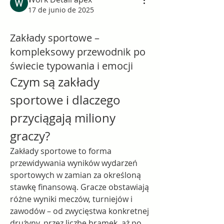
17 de junio de 2025
Zakłady sportowe –
kompleksowy przewodnik po
świecie typowania i emocji
Czym są zakłady 
sportowe i dlaczego 
przyciągają miliony 
graczy?
Zakłady sportowe to forma 
przewidywania wyników wydarzeń 
sportowych w zamian za określoną 
stawkę finansową. Gracze obstawiają 
różne wyniki meczów, turniejów i 
zawodów – od zwycięstwa konkretnej 
drużyny, przez liczbę bramek, aż po 