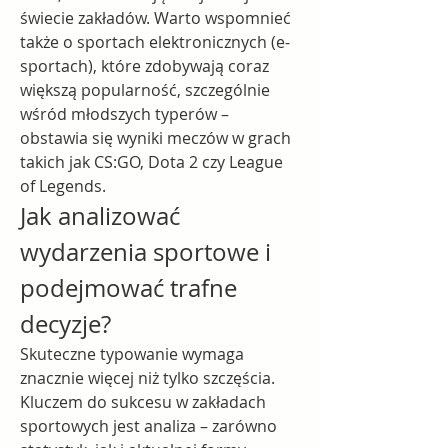
świecie zakładów. Warto wspomnieć 
także o sportach elektronicznych (e-
sportach), które zdobywają coraz 
większą popularność, szczególnie 
wśród młodszych typerów – 
obstawia się wyniki meczów w grach 
takich jak CS:GO, Dota 2 czy League 
of Legends.
Jak analizować 
wydarzenia sportowe i 
podejmować trafne 
decyzje?
Skuteczne typowanie wymaga 
znacznie więcej niż tylko szczęścia. 
Kluczem do sukcesu w zakładach 
sportowych jest analiza – zarówno 