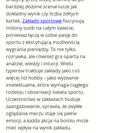
bardziej złożone scenariusze jak 
dokładny wynik czy liczba żółtych 
kartek. 
Zakłady sportowe
 fascynują 
miliony osób na całym świecie, 
ponieważ łączą w sobie pasję do 
sportu z ekscytującą możliwością 
wygrania pieniędzy. To nie tylko 
rozrywka, ale również gra oparta na 
analizie, wiedzy i intuicji. Wielu 
typerów traktuje zakłady jako coś 
więcej niż hobby – jako wyzwanie 
intelektualne, które wymaga ciągłego 
rozwoju i obserwacji świata sportu. 
Uczestnictwo w zakładach buduje 
zaangażowanie, sprawia, że zwykłe 
oglądanie meczu staje się pełne 
emocji, a każda akcja na boisku może 
mieć wpływ na wynik zakładu.