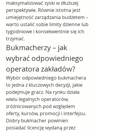
maksymalizować zyski w dłuższej 
perspektywie. Równie istotna jest 
umiejętność zarządzania budżetem – 
warto ustalić sobie limity dzienne lub 
tygodniowe i konsekwentnie się ich 
trzymać.
Bukmacherzy – jak 
wybrać odpowiedniego 
operatora zakładów?
Wybór odpowiedniego bukmachera 
to jedna z kluczowych decyzji, jakie 
podejmuje gracz. Na rynku działa 
wielu legalnych operatorów, 
zróżnicowanych pod względem 
oferty, kursów, promocji i interfejsu. 
Dobry bukmacher powinien 
posiadać licencję wydaną przez 