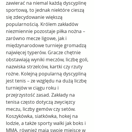
zawierać na niemal każdą dyscyplinę 
sportową, to jednak niektóre cieszą 
się zdecydowanie większą 
popularnością. Królem zakładów 
niezmiennie pozostaje piłka nożna – 
zarówno mecze ligowe, jak i 
międzynarodowe turnieje gromadzą 
najwięcej typerów. Gracze chętnie 
obstawiają wyniki meczów, liczbę goli, 
nazwiska strzelców, kartki czy rzuty 
rożne. Kolejną popularną dyscypliną 
jest tenis – ze względu na dużą liczbę 
turniejów w ciągu roku i 
przejrzystość zasad. Zakłady na 
tenisa często dotyczą zwycięzcy 
meczu, liczby gemów czy setów. 
Koszykówka, siatkówka, hokej na 
lodzie, a także sporty walki jak boks i 
MMA, również mają swoje miejsce w 