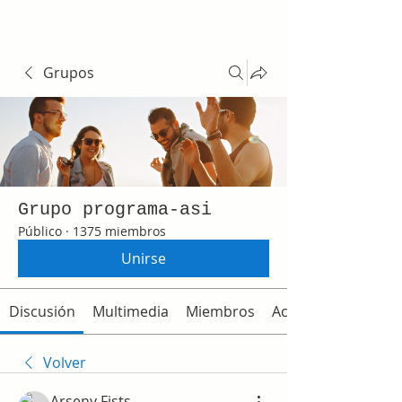
Grupos
Grupo programa-asi
Público
·
1375 miembros
Unirse
Discusión
Multimedia
Miembros
Acerca de
Volver
Arseny Fists