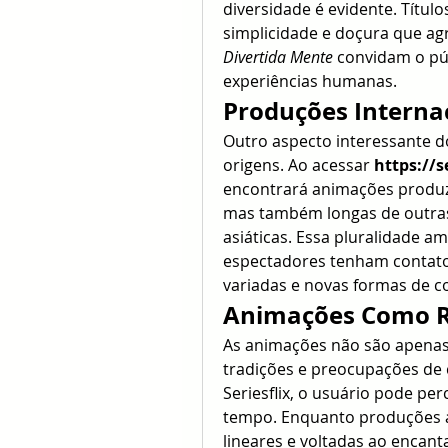
diversidade é evidente. Títul
Divertida Mente
 convidam o púb
experiências humanas.
Produções Internac
Outro aspecto interessante do
origens. Ao acessar 
https://
encontrará animações produz
mas também longas de outras 
asiáticas. Essa pluralidade am
espectadores tenham contato c
variadas e novas formas de co
Animações Como Re
As animações não são apenas 
tradições e preocupações de ca
Seriesflix, o usuário pode p
tempo. Enquanto produções a
lineares e voltadas ao encant