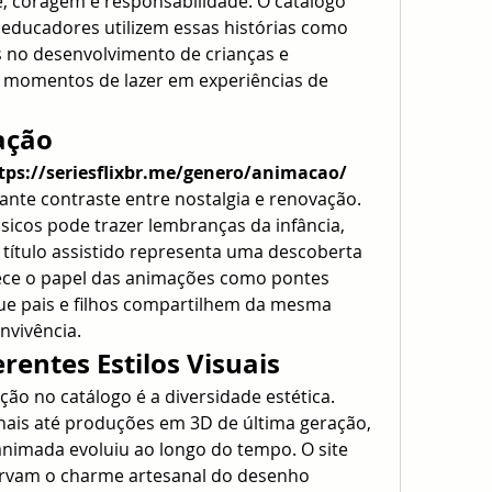
, coragem e responsabilidade. O catálogo 
 educadores utilizem essas histórias como 
no desenvolvimento de crianças e 
 momentos de lazer em experiências de 
ação
tps://seriesflixbr.me/genero/animacao/
te contraste entre nostalgia e renovação. 
ssicos pode trazer lembranças da infância, 
título assistido representa uma descoberta 
lece o papel das animações como pontes 
ue pais e filhos compartilhem da mesma 
vivência.
entes Estilos Visuais
ão no catálogo é a diversidade estética. 
ais até produções em 3D de última geração, 
nimada evoluiu ao longo do tempo. O site 
rvam o charme artesanal do desenho 