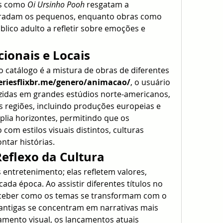
os como 
Oi Ursinho Pooh
 resgatam a 
simplicidade e doçura que agradam os pequenos, enquanto obras como 
lico adulto a refletir sobre emoções e 
ionais e Locais
 catálogo é a mistura de obras de diferentes 
seriesflixbr.me/genero/animacao/
, o usuário 
idas em grandes estúdios norte-americanos, 
regiões, incluindo produções europeias e 
plia horizontes, permitindo que os 
om estilos visuais distintos, culturas 
ntar histórias.
flexo da Cultura
entretenimento; elas refletem valores, 
da época. Ao assistir diferentes títulos no 
erceber como os temas se transformam com o 
ntigas se concentram em narrativas mais 
amento visual, os lançamentos atuais 