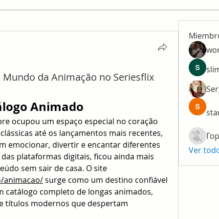
Miembr
wo
sli
e Mundo da Animação no Seriesflix
Ser
álogo Animado
sta
re ocupou um espaço especial no coração 
lássicas até os lançamentos mais recentes, 
Гор
 emocionar, divertir e encantar diferentes 
Ver tod
as plataformas digitais, ficou ainda mais 
fácil acessar esse tipo de conteúdo sem sair de casa. O site 
ro/animacao/
 surge como um destino confiável 
 catálogo completo de longas animados, 
e títulos modernos que despertam 