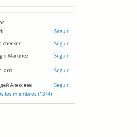
os
rk
Seguir
m checker
Seguir
gio Martínez
Seguir
r lord
Seguir
дей Алексеев
Seguir
os los miembros (1374)