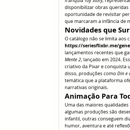
franquia 
Toy Story
, representa
disponibilizar obras queridas 
oportunidade de revisitar pe
que marcaram a infância de m
Novidades que Su
https://seriesflixbr.me/ge
lançamentos recentes que g
Mente 2
, lançado em 2024. Es
criativo da Pixar e conquista
disso, produções como 
Din e 
temática que a plataforma ofe
narrativas originais.
Animação Para Tod
Uma das maiores qualidades d
algumas produções são desenv
infantil, outras conseguem di
humor, aventura e até reflexões