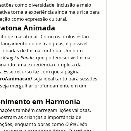
tões como diversidade, inclusão e meio 
tiva torna a experiência ainda mais rica para 
ação como expressão cultural.
aratona Animada
ito de maratonar. Como os títulos estão 
lançamento ou de franquias, é possível 
lacionadas de forma contínua. Um bom 
e 
Kung Fu Panda
, que podem ser vistos na 
onando uma experiência completa da 
trajetória de Po e seus amigos. Esse recurso faz com que a página 
nero/animacao/
 seja ideal tanto para sessões 
eseja mergulhar profundamente em um 
tenimento em Harmonia
mações também carregam lições valiosas. 
ostram às crianças a importância de 
oções, enquanto obras como 
O Rei Leão