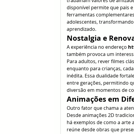
trabalham valores de amizade
disponível permite que pais e
ferramentas complementares 
adolescentes, transformando
aprendizado.
Nostalgia e Renov
A experiência no endereço 
ht
também provoca um interessan
Para adultos, rever filmes clá
enquanto para crianças, cada 
inédita. Essa dualidade forta
entre gerações, permitindo q
diversão em momentos de con
Animações em Difer
Outro fator que chama a atenç
Desde animações 2D tradicion
há exemplos de como a arte a
reúne desde obras que prese