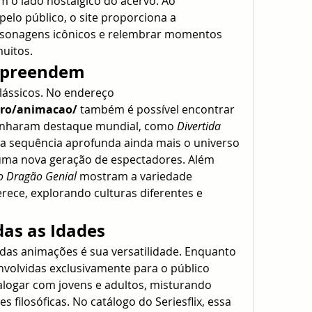
m o lado nostálgico do acervo. Ao 
pelo público, o site proporciona a 
rsonagens icônicos e relembrar momentos 
uitos.
rpreendem
O catálogo não se limita aos clássicos. No endereço 
nero/animacao/
 também é possível encontrar 
anharam destaque mundial, como 
Divertida 
sa sequência aprofunda ainda mais o universo 
 uma nova geração de espectadores. Além 
o Dragão Genial
 mostram a variedade 
rece, explorando culturas diferentes e 
as as Idades
as animações é sua versatilidade. Enquanto 
olvidas exclusivamente para o público 
alogar com jovens e adultos, misturando 
 filosóficas. No catálogo do Seriesflix, essa 