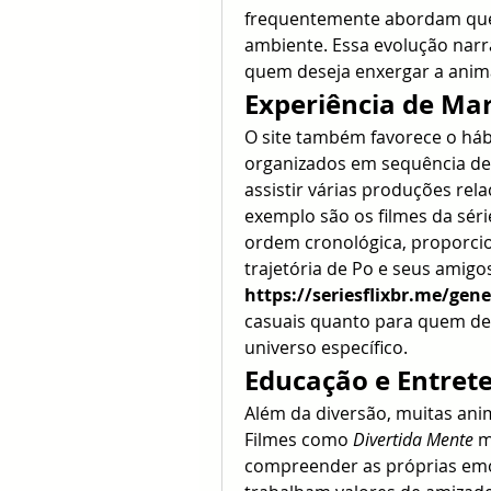
frequentemente abordam ques
ambiente. Essa evolução narra
quem deseja enxergar a anim
Experiência de M
O site também favorece o háb
organizados em sequência de 
assistir várias produções re
exemplo são os filmes da séri
ordem cronológica, proporci
https://seriesflixbr.me/ge
casuais quanto para quem d
universo específico.
Educação e Entre
Além da diversão, muitas ani
Filmes como 
Divertida Mente
 m
compreender as próprias em