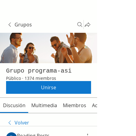
Grupos
Grupo programa-asi
Público
·
1374 miembros
Unirse
Discusión
Multimedia
Miembros
Acerca de
Volver
Reading Posts