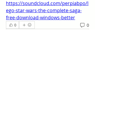
https://soundcloud.com/perpiabpo/l
ego-star-wars-the-complete-saga-
free-download-windows-better
0
0
Write a comment...
Acerca de
¡Te damos la bienvenida al grupo!
Puedes conectarte con otro
...
Leer más
Miembros
work
Seguir
slim checker
Seguir
Sergio Martínez
Seguir