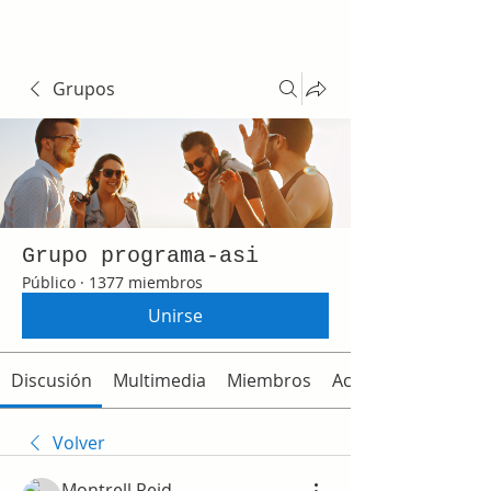
Grupos
Grupo programa-asi
Público
·
1377 miembros
Unirse
Discusión
Multimedia
Miembros
Acerca de
Volver
Montrell Reid