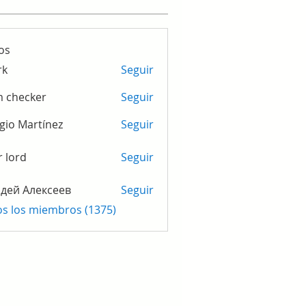
os
rk
Seguir
m checker
Seguir
gio Martínez
Seguir
r lord
Seguir
дей Алексеев
Seguir
os los miembros (1375)