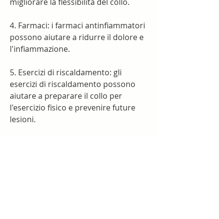
migliorare la flessibilità del collo.
4. Farmaci: i farmaci antinfiammatori 
possono aiutare a ridurre il dolore e 
l'infiammazione.
5. Esercizi di riscaldamento: gli 
esercizi di riscaldamento possono 
aiutare a preparare il collo per 
l'esercizio fisico e prevenire future 
lesioni.
6. Chiropratica e osteopatia: i 
trattamenti di chiropratica e 
osteopatia possono aiutare a 
rilassare i muscoli del collo e 
migliorare la flessibilità.
Prevenzione delle vertigini da 