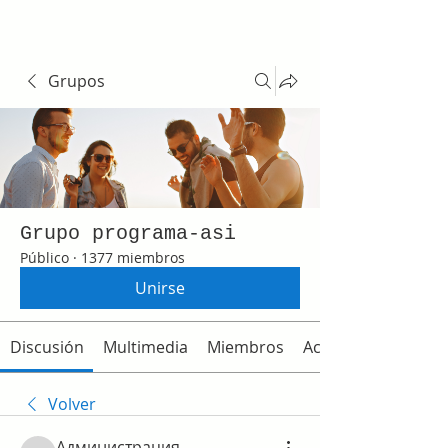
Grupos
Grupo programa-asi
Público
·
1377 miembros
Unirse
Discusión
Multimedia
Miembros
Acerca de
Volver
Администрация