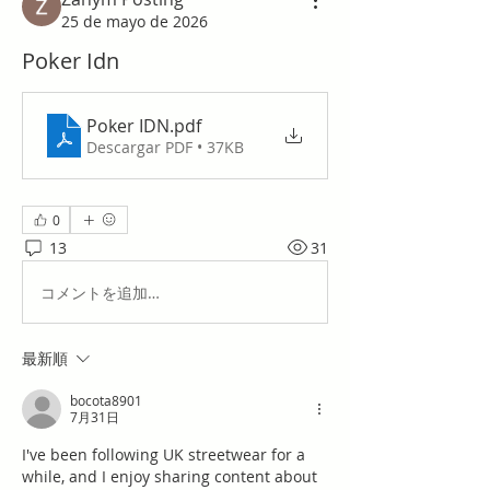
25 de mayo de 2026
Poker Idn
Poker IDN
.pdf
Descargar PDF • 37KB
0
13
31
コメントを追加…
最新順
bocota8901
7月31日
I've been following UK streetwear for a 
while, and I enjoy sharing content about 