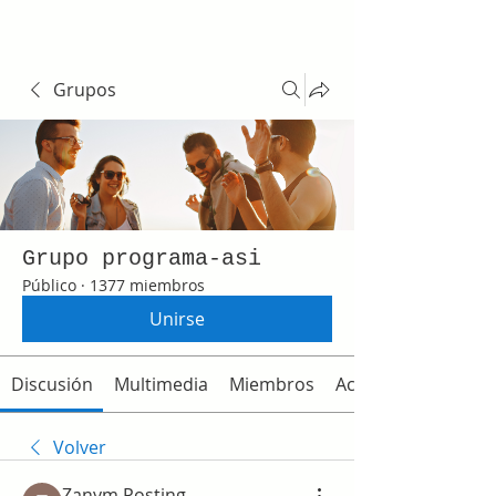
Grupos
Grupo programa-asi
Público
·
1377 miembros
Unirse
Discusión
Multimedia
Miembros
Acerca de
Volver
Zanym Posting