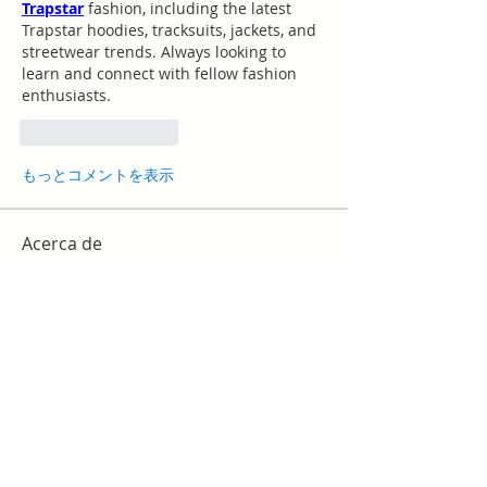
Trapstar
 fashion, including the latest 
Trapstar hoodies, tracksuits, jackets, and 
streetwear trends. Always looking to 
learn and connect with fellow fashion 
enthusiasts.
いいね！
返信
もっとコメントを表示
Acerca de
¡Te damos la bienvenida al grupo!
Puedes conectarte con otro
...
Leer más
Miembros
work
Seguir
slim checker
Seguir