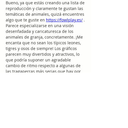
Bueno, ya que estás creando una lista de 
reproducción y claramente te gustan las 
temáticas de animales, quizá encuentres 
algo que te guste en 
https://fowlplay.es/
 . 
Parece especializarse en una visión 
desenfadada y caricaturesca de los 
animales de granja, concretamente. ¡Me 
encanta que no sean los típicos leones, 
tigres y osos de siempre! Los gráficos 
parecen muy divertidos y atractivos, lo 
que podría suponer un agradable 
cambio de ritmo respecto a algunas de 
las tragaperras más serias que hay por 
ahí. Además, explorar una página web 
dedicada a un tema tan específico puede 
ser muy entretenido. Puede que sea 
justo lo que buscas.
いいね！
返信
Acerca de