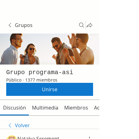
Grupos
Grupo programa-asi
Público
·
1377 miembros
Unirse
Discusión
Multimedia
Miembros
Acerca de
Volver
Natalya Serement