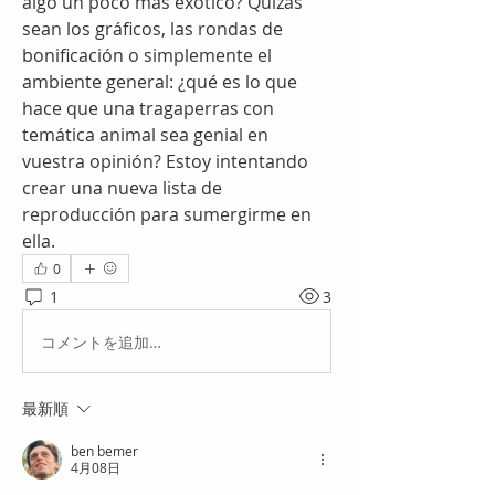
algo un poco más exótico? Quizás 
sean los gráficos, las rondas de 
bonificación o simplemente el 
ambiente general: ¿qué es lo que 
hace que una tragaperras con 
temática animal sea genial en 
vuestra opinión? Estoy intentando 
crear una nueva lista de 
reproducción para sumergirme en 
ella.
0
1
3
コメントを追加…
最新順
ben bemer
4月08日