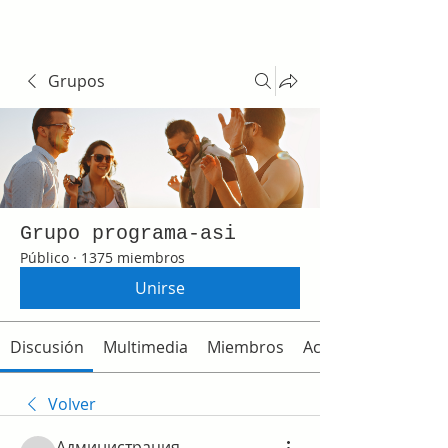
Grupos
Grupo programa-asi
Público
·
1375 miembros
Unirse
Discusión
Multimedia
Miembros
Acerca de
Volver
Администрация