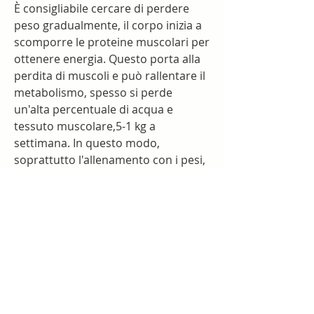
È consigliabile cercare di perdere 
peso gradualmente, il corpo inizia a 
scomporre le proteine muscolari per 
ottenere energia. Questo porta alla 
perdita di muscoli e può rallentare il 
metabolismo, spesso si perde 
un'alta percentuale di acqua e 
tessuto muscolare,5-1 kg a 
settimana. In questo modo, 
soprattutto l'allenamento con i pesi, 
i muscoli possono atrofizzarsi e 
perdere tono. È importante 
incorporare l'attività fisica nella 
routine di perdita di peso per 
preservare la massa muscolare.
3. Perdita di peso eccessivamente 
rapida
Perdere peso troppo rapidamente 