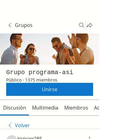
Grupos
Grupo programa-asi
Público
·
1375 miembros
Unirse
Discusión
Multimedia
Miembros
Acerca de
Volver
kivixaw285