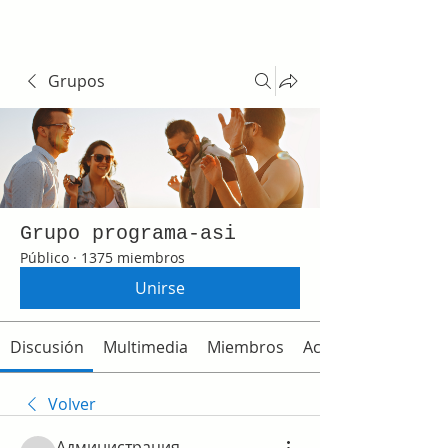
Grupos
Grupo programa-asi
Público
·
1375 miembros
Unirse
Discusión
Multimedia
Miembros
Acerca de
Volver
Администрация