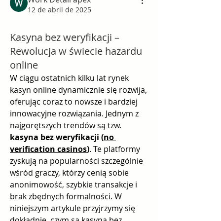
12 de abril de 2025
Kasyna bez weryfikacji –
Rewolucja w świecie hazardu
online
W ciągu ostatnich kilku lat rynek 
kasyn online dynamicznie się rozwija, 
oferując coraz to nowsze i bardziej 
innowacyjne rozwiązania. Jednym z 
najgorętszych trendów są tzw. 
kasyna bez weryfikacji (
no 
verification casinos
)
. Te platformy 
zyskują na popularności szczególnie 
wśród graczy, którzy cenią sobie 
anonimowość, szybkie transakcje i 
brak zbędnych formalności. W 
niniejszym artykule przyjrzymy się 
dokładnie, czym są kasyna bez 