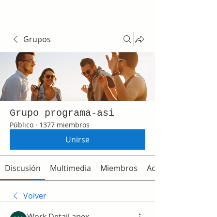
Grupos
Grupo programa-asi
Público
·
1377 miembros
Unirse
Discusión
Multimedia
Miembros
Acerca de
Volver
Work Detail apex