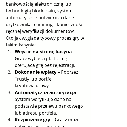
bankowością elektroniczną lub 
technologią blockchain, system 
automatycznie potwierdza dane 
użytkownika, eliminując konieczność 
ręcznej weryfikacji dokumentów.
Oto jak wygląda typowy proces gry w 
takim kasynie:
Wejście na stronę kasyna
 – 
Gracz wybiera platformę 
oferującą grę bez rejestracji.
Dokonanie wpłaty
 – Poprzez 
Trustly lub portfel 
kryptowalutowy.
Automatyczna autoryzacja
 – 
System weryfikuje dane na 
podstawie przelewu bankowego 
lub adresu portfela.
Rozpoczęcie gry
 – Gracz może 
natychmiast cieszyć się 