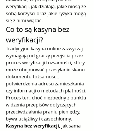
weryfikacji, jak działają, jakie niosą ze 
sobą korzyści oraz jakie ryzyka mogą 
się z nimi wiązać.
Co to są kasyna bez 
weryfikacji?
Tradycyjne kasyna online zazwyczaj 
wymagają od graczy przejścia przez 
proces weryfikacji tożsamości, który 
może obejmować przesyłanie skanu 
dokumentu tożsamości, 
potwierdzenia adresu zamieszkania 
czy informacji o metodach płatności. 
Proces ten, choć niezbędny z punktu 
widzenia przepisów dotyczących 
przeciwdziałania praniu pieniędzy, 
bywa uciążliwy i czasochłonny.
Kasyna bez weryfikacji
, jak sama 