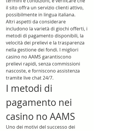
termini e condizioni, e verificare che 
il sito offra un servizio clienti attivo, 
possibilmente in lingua italiana.
Altri aspetti da considerare 
includono la varietà di giochi offerti, i 
metodi di pagamento disponibili, la 
velocità dei prelievi e la trasparenza 
nella gestione dei fondi. I migliori 
casino no AAMS garantiscono 
prelievi rapidi, senza commissioni 
nascoste, e forniscono assistenza 
tramite live chat 24/7.
I metodi di 
pagamento nei 
casino no AAMS
Uno dei motivi del successo dei 