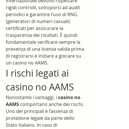
internazionale devono rispettare 
rigidi controlli, sottoporsi ad audit 
periodici e garantire l’uso di RNG 
(generatori di numeri casuali) 
certificati per assicurare la 
trasparenza dei risultati. È quindi 
fondamentale verificare sempre la 
presenza di una licenza valida prima 
di registrarsi e iniziare a giocare su 
un casino no AAMS.
I rischi legati ai 
casino no AAMS
Nonostante i vantaggi, i 
casino no 
AAMS
 comportano anche dei rischi. 
Uno dei principali è l’assenza di 
protezione legale da parte dello 
Stato italiano. In caso di 