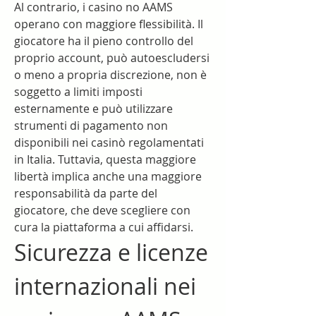
Al contrario, i casino no AAMS 
operano con maggiore flessibilità. Il 
giocatore ha il pieno controllo del 
proprio account, può autoescludersi 
o meno a propria discrezione, non è 
soggetto a limiti imposti 
esternamente e può utilizzare 
strumenti di pagamento non 
disponibili nei casinò regolamentati 
in Italia. Tuttavia, questa maggiore 
libertà implica anche una maggiore 
responsabilità da parte del 
giocatore, che deve scegliere con 
cura la piattaforma a cui affidarsi.
Sicurezza e licenze 
internazionali nei 