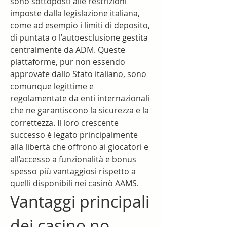
sono sottoposti alle restrizioni 
imposte dalla legislazione italiana, 
come ad esempio i limiti di deposito, 
di puntata o l’autoesclusione gestita 
centralmente da ADM. Queste 
piattaforme, pur non essendo 
approvate dallo Stato italiano, sono 
comunque legittime e 
regolamentate da enti internazionali 
che ne garantiscono la sicurezza e la 
correttezza. Il loro crescente 
successo è legato principalmente 
alla libertà che offrono ai giocatori e 
all’accesso a funzionalità e bonus 
spesso più vantaggiosi rispetto a 
quelli disponibili nei casinò AAMS.
Vantaggi principali 
dei casino no 