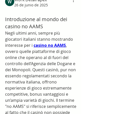
26 de junio de 2025
Introduzione al mondo dei
casino no AAMS
Negli ultimi anni, sempre più 
giocatori italiani stanno mostrando 
interesse per i 
casino no AAMS
, 
ovvero quelle piattaforme di gioco 
online che operano al di fuori del 
controllo dell’Agenzia delle Dogane e 
dei Monopoli. Questi casinò, pur non 
essendo regolamentati secondo la 
normativa italiana, offrono 
esperienze di gioco estremamente 
competitive, bonus vantaggiosi e 
un’ampia varietà di giochi. Il termine 
"no AAMS" si riferisce semplicemente 
al fatto che il casinò non possiede 