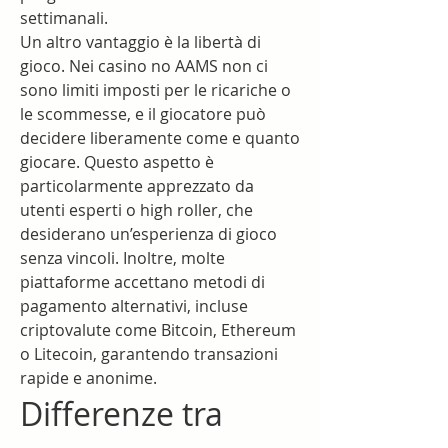
settimanali.
Un altro vantaggio è la libertà di 
gioco. Nei casino no AAMS non ci 
sono limiti imposti per le ricariche o 
le scommesse, e il giocatore può 
decidere liberamente come e quanto 
giocare. Questo aspetto è 
particolarmente apprezzato da 
utenti esperti o high roller, che 
desiderano un’esperienza di gioco 
senza vincoli. Inoltre, molte 
piattaforme accettano metodi di 
pagamento alternativi, incluse 
criptovalute come Bitcoin, Ethereum 
o Litecoin, garantendo transazioni 
rapide e anonime.
Differenze tra 