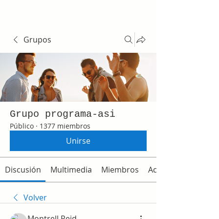
Grupos
Grupo programa-asi
Público
·
1377 miembros
Unirse
Discusión
Multimedia
Miembros
Acerca de
Volver
Montrell Reid