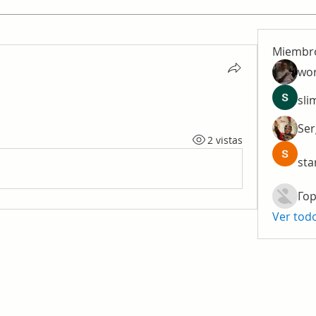
Miembr
wo
sli
Ser
2 vistas
sta
Гор
Ver tod