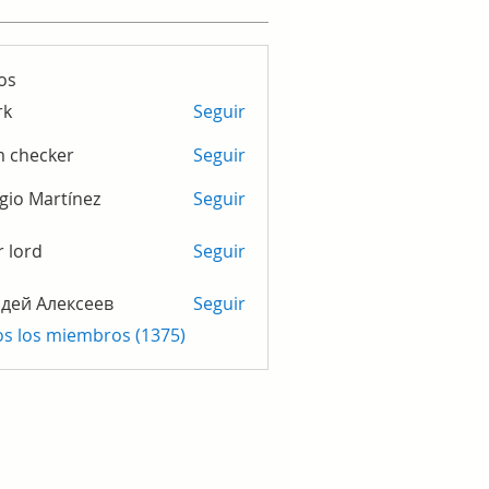
os
rk
Seguir
m checker
Seguir
gio Martínez
Seguir
r lord
Seguir
дей Алексеев
Seguir
os los miembros (1375)