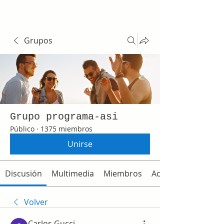
Grupos
Grupo programa-asi
Público
·
1375 miembros
Unirse
Discusión
Multimedia
Miembros
Acerca de
Volver
Carlos Gucci