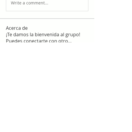
Write a comment...
Acerca de
¡Te damos la bienvenida al grupo!
Puedes conectarte con otro
...
Leer más
Miembros
work
Seguir
slim checker
Seguir
Sergio Martínez
Seguir
star lord
Seguir
Гордей Алексеев
Seguir
Ver todos los miembros (1375)