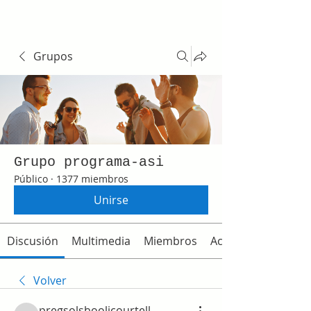
Grupos
Grupo programa-asi
Público
·
1377 miembros
Unirse
Discusión
Multimedia
Miembros
Acerca de
Volver
pregsolsboolicourtell