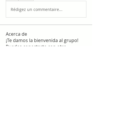
Rédigez un commentaire...
Acerca de
¡Te damos la bienvenida al grupo!
Puedes conectarte con otro
...
Leer más
Miembros
work
Seguir
slim checker
Seguir
Sergio Martínez
Seguir
star lord
Seguir
Гордей Алексеев
Seguir