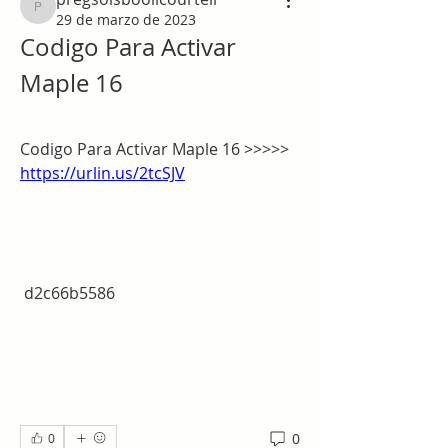
pregsolsboolicourtell
29 de marzo de 2023
Codigo Para Activar 
Maple 16
Codigo Para Activar Maple 16 >>>>> 
https://urlin.us/2tcSJV
 d2c66b5586
0
0